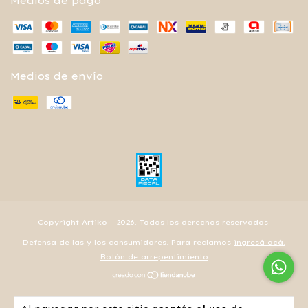
Medios de pago
Medios de envío
Copyright Artiko - 2026. Todos los derechos reservados.
Defensa de las y los consumidores. Para reclamos
ingresá acá.
Botón de arrepentimiento