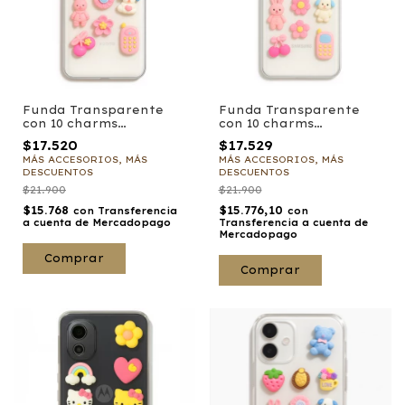
Funda Transparente
Funda Transparente
con 10 charms
con 10 charms
adhesivos Gummys
adhesivos Gummys
$17.520
$17.529
para Samsung
MÁS ACCESORIOS, MÁS
MÁS ACCESORIOS, MÁS
DESCUENTOS
DESCUENTOS
$21.900
$21.900
$15.768
$15.776,10
con
Transferencia
con
a cuenta de Mercadopago
Transferencia a cuenta de
Mercadopago
Comprar
Comprar