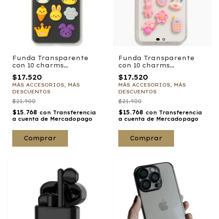
Funda Transparente
Funda Transparente
con 10 charms
con 10 charms
adhesivos Gummys
adhesivos Gummys
$17.520
$17.520
para Motorola
para iPhone
MÁS ACCESORIOS, MÁS
MÁS ACCESORIOS, MÁS
DESCUENTOS
DESCUENTOS
$21.900
$21.900
$15.768
$15.768
con
Transferencia
con
Transferencia
a cuenta de Mercadopago
a cuenta de Mercadopago
Comprar
Comprar