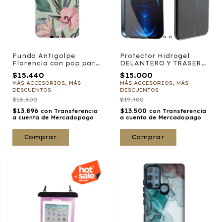
Protector Hidrogel
Funda Antigolpe
DELANTERO Y TRASERO
Florencia con pop para
para cualquier modelo
iPhone
$15.000
$15.440
de celular
MÁS ACCESORIOS, MÁS
MÁS ACCESORIOS, MÁS
DESCUENTOS
DESCUENTOS
$19.900
$18.800
$13.500
$13.896
con
Transferencia
con
Transferencia
a cuenta de Mercadopago
a cuenta de Mercadopago
Comprar
Comprar