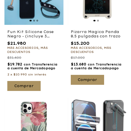
Fun Kit Silicone Case
Pizarra Magica Panda
Negro - (incluye 3
8.5 pulgadas con trazo
productos)
$21.980
$15.200
MÁS ACCESORIOS, MÁS
MÁS ACCESORIOS, MÁS
DESCUENTOS
DESCUENTOS
$31.400
$17.000
$19.782
$13.680
con
Transferencia
con
Transferencia
a cuenta de Mercadopago
a cuenta de Mercadopago
2
x
$10.990
sin interés
Comprar