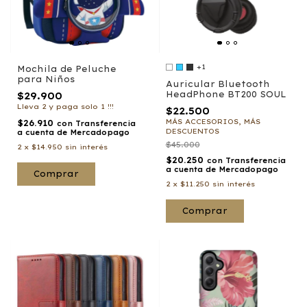
+1
Mochila de Peluche
para Niños
Auricular Bluetooth
HeadPhone BT200 SOUL
$29.900
Lleva 2 y paga solo 1 !!!
$22.500
MÁS ACCESORIOS, MÁS
$26.910
con
Transferencia
DESCUENTOS
a cuenta de Mercadopago
$45.000
2
x
$14.950
sin interés
$20.250
con
Transferencia
a cuenta de Mercadopago
Comprar
2
x
$11.250
sin interés
Comprar