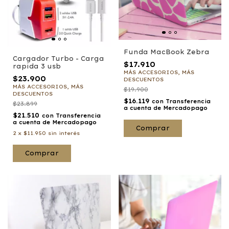
Funda MacBook Zebra
Cargador Turbo - Carga
$17.910
rapida 3 usb
MÁS ACCESORIOS, MÁS
$23.900
DESCUENTOS
MÁS ACCESORIOS, MÁS
$19.900
DESCUENTOS
$16.119
con
Transferencia
$23.899
a cuenta de Mercadopago
$21.510
con
Transferencia
a cuenta de Mercadopago
Comprar
2
x
$11.950
sin interés
Comprar