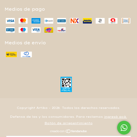
Medios de pago
Medios de envío
Copyright Artiko - 2026. Todos los derechos reservados.
Defensa de las y los consumidores. Para reclamos
ingresá acá.
Botón de arrepentimiento