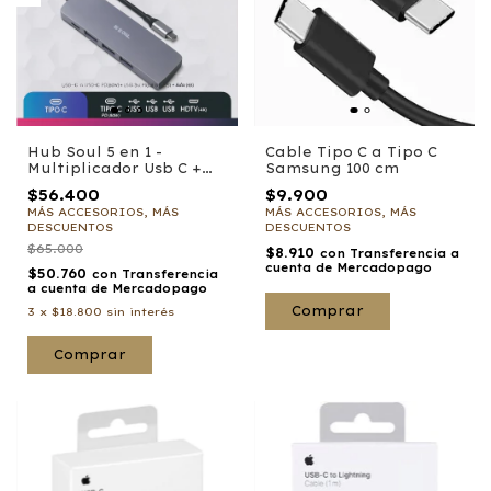
Hub Soul 5 en 1 -
Cable Tipo C a Tipo C
Multiplicador Usb C +
Samsung 100 cm
Hdmi - Pc Notebook
$56.400
$9.900
MÁS ACCESORIOS, MÁS
MÁS ACCESORIOS, MÁS
DESCUENTOS
DESCUENTOS
$65.000
$8.910
con
Transferencia a
cuenta de Mercadopago
$50.760
con
Transferencia
a cuenta de Mercadopago
3
x
$18.800
sin interés
Comprar