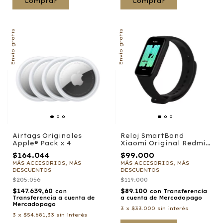
Comprar
Envío gratis
Envío gratis
Airtags Originales
Reloj SmartBand
Apple® Pack x 4
Xiaomi Original Redmi
2 GL
$164.044
$99.000
MÁS ACCESORIOS, MÁS
MÁS ACCESORIOS, MÁS
DESCUENTOS
DESCUENTOS
$205.056
$119.000
$147.639,60
$89.100
con
con
Transferencia
Transferencia a cuenta de
a cuenta de Mercadopago
Mercadopago
3
x
$33.000
sin interés
3
x
$54.681,33
sin interés