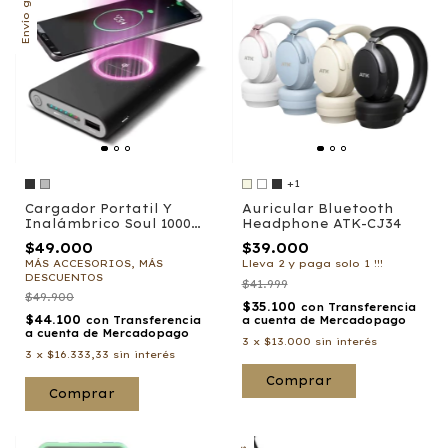
Envío gratis
+1
Cargador Portatil Y
Auricular Bluetooth
Inalámbrico Soul 10000
Headphone ATK-CJ34
mah
$49.000
$39.000
MÁS ACCESORIOS, MÁS
Lleva 2 y paga solo 1 !!!
DESCUENTOS
$41.999
$49.900
$35.100
con
Transferencia
$44.100
con
Transferencia
a cuenta de Mercadopago
a cuenta de Mercadopago
3
x
$13.000
sin interés
3
x
$16.333,33
sin interés
Comprar
Comprar