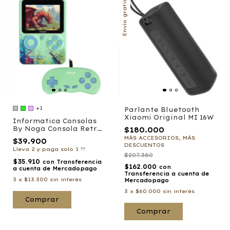
Envío gratis
+1
Parlante Bluetooth
Xiaomi Original MI 16W
Informatica Consolas
By Noga Consola Retro
$180.000
Portatil + Joystick
MÁS ACCESORIOS, MÁS
$39.900
POCKY R5
DESCUENTOS
Lleva 2 y paga solo 1 !!!
$207.360
$35.910
con
Transferencia
$162.000
con
a cuenta de Mercadopago
Transferencia a cuenta de
3
x
$13.300
sin interés
Mercadopago
3
x
$60.000
sin interés
Comprar