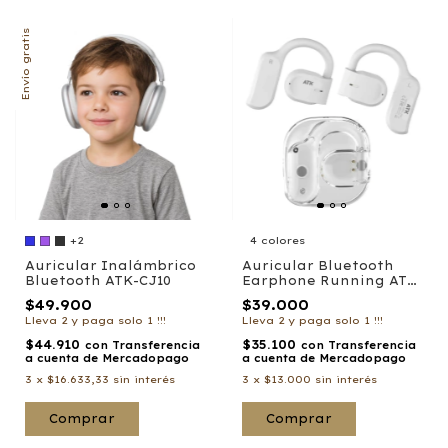
Envío gratis
+2
4 colores
Auricular Inalámbrico
Auricular Bluetooth
Bluetooth ATK-CJ10
Earphone Running ATK-
J44
$49.900
$39.000
Lleva 2 y paga solo 1 !!!
Lleva 2 y paga solo 1 !!!
$44.910
$35.100
con
Transferencia
con
Transferencia
a cuenta de Mercadopago
a cuenta de Mercadopago
3
x
$16.633,33
sin interés
3
x
$13.000
sin interés
Comprar
Comprar