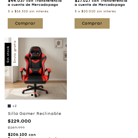
$44.037
$27.027
con
Transferencia
con
Transferencia
a cuenta de Mercadopago
a cuenta de Mercadopago
3
x
$16.310
sin interés
3
x
$10.010
sin interés
Envío gratis
Sin stock
+2
Silla Gamer Reclinable
$229.000
$269.999
$206.100
con