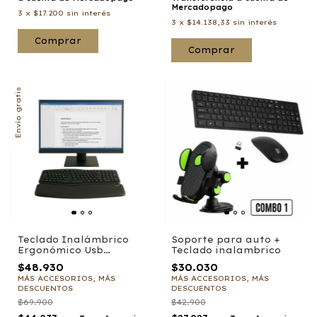
Mercadopago
3
x
$17.200
sin interés
3
x
$14.138,33
sin interés
Comprar
Comprar
Envío gratis
Teclado Inalámbrico
Soporte para auto +
Ergonómico Usb
Teclado inalambrico
Bluetooth Noga Nkb-
$48.930
$30.030
q90
MÁS ACCESORIOS, MÁS
MÁS ACCESORIOS, MÁS
DESCUENTOS
DESCUENTOS
$69.900
$42.900