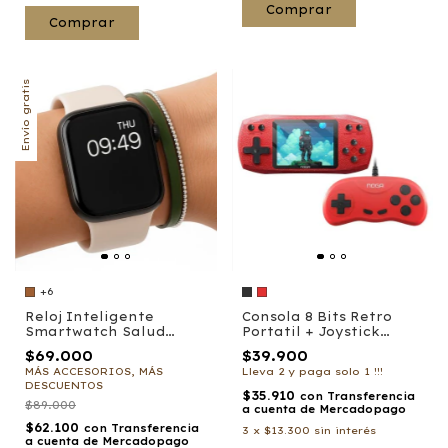
Envío gratis
+6
Reloj Inteligente
Consola 8 Bits Retro
Smartwatch Salud
Portatil + Joystick
Fitness 46mm ATK
POCKY-18
$69.000
$39.900
MÁS ACCESORIOS, MÁS
Lleva 2 y paga solo 1 !!!
DESCUENTOS
$35.910
con
Transferencia
$89.000
a cuenta de Mercadopago
$62.100
con
Transferencia
3
x
$13.300
sin interés
a cuenta de Mercadopago