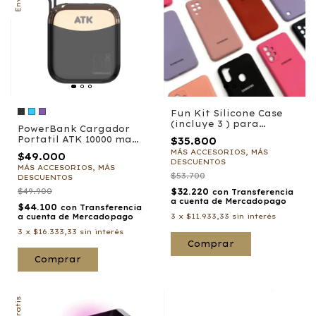
Fun Kit Silicone Case
(incluye 3 ) para
PowerBank Cargador
Samsung
Portatil ATK 10000 mah
$35.800
Carga Rapida Con
MÁS ACCESORIOS, MÁS
$49.000
Cable Lightning Y Tipo
DESCUENTOS
MÁS ACCESORIOS, MÁS
C
$53.700
DESCUENTOS
$49.900
$32.220
con
Transferencia
a cuenta de Mercadopago
$44.100
con
Transferencia
3
x
$11.933,33
sin interés
a cuenta de Mercadopago
3
x
$16.333,33
sin interés
Comprar
Comprar