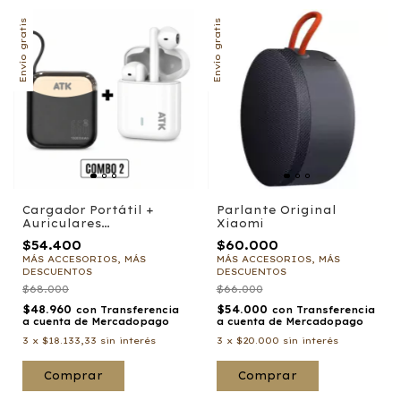
Envío gratis
Envío gratis
Cargador Portátil +
Parlante Original
Auriculares
Xiaomi
inalámbricos
$54.400
$60.000
MÁS ACCESORIOS, MÁS
MÁS ACCESORIOS, MÁS
DESCUENTOS
DESCUENTOS
$68.000
$66.000
$48.960
$54.000
con
Transferencia
con
Transferencia
a cuenta de Mercadopago
a cuenta de Mercadopago
3
x
$18.133,33
sin interés
3
x
$20.000
sin interés