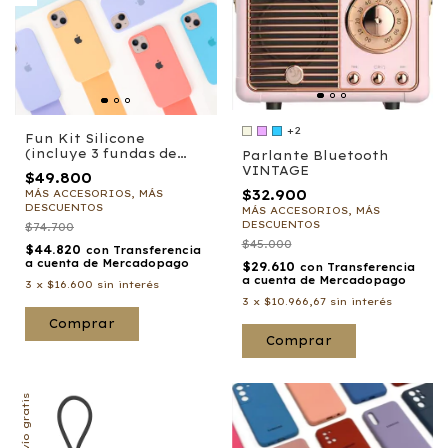
+2
Fun Kit Silicone
(incluye 3 fundas de
Parlante Bluetooth
iPhone)
VINTAGE
$49.800
$32.900
MÁS ACCESORIOS, MÁS
DESCUENTOS
MÁS ACCESORIOS, MÁS
DESCUENTOS
$74.700
$45.000
$44.820
con
Transferencia
a cuenta de Mercadopago
$29.610
con
Transferencia
a cuenta de Mercadopago
3
x
$16.600
sin interés
3
x
$10.966,67
sin interés
Comprar
Comprar
Envío gratis