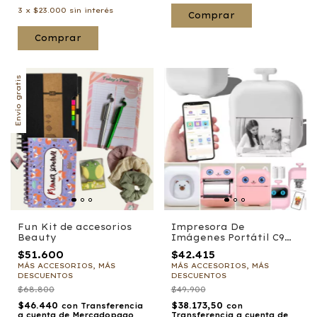
3
x
$23.000
sin interés
Comprar
Comprar
Envío gratis
Fun Kit de accesorios
Impresora De
Beauty
Imágenes Portátil C9
Wi-fi Usb
$51.600
$42.415
MÁS ACCESORIOS, MÁS
MÁS ACCESORIOS, MÁS
DESCUENTOS
DESCUENTOS
$68.800
$49.900
$46.440
$38.173,50
con
Transferencia
con
a cuenta de Mercadopago
Transferencia a cuenta de