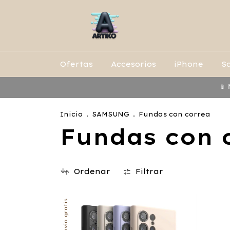
Ofertas
Accesorios
iPhone
S
📱 Nuevos 
Inicio
.
SAMSUNG
.
Fundas con correa
Fundas con 
Ordenar
Filtrar
Envío gratis