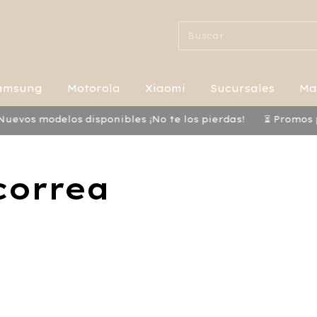
amsung
Motorola
Xiaomi
Sucursales
Ma
modelos disponibles ¡No te los pierdas!
⏳ Promos por tie
correa