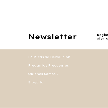
Newsletter
Regist
oferta
Politicas de Devolucion
Preguntas Frecuentes
Quienes Somos ?
Blogcito !