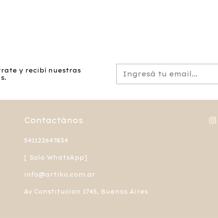
rate y recibí nuestras
s.
Contactános
541122647834
[ Solo WhatsApp]
info@artiko.com.ar
Av Constitucion 1745, Buenos Aires