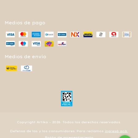
Medios de pago
Medios de envío
Copyright Artiko - 2026. Todos los derechos reservados.
Defensa de las y los consumidores. Para reclamos
ingresá acá.
Botón de arrepentimiento