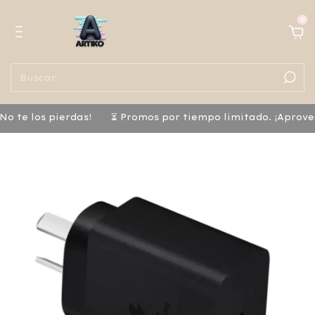
0
o te los pierdas!
⏳ Promos por tiempo limitado. ¡Aprove