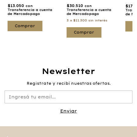
$13.050
$30.510
$17.
con
con
Transferencia a cuenta
Transferencia a cuenta
Trans
de Mercadopago
de Mercadopago
de Me
3
x
$11.300
sin interés
C
Comprar
Newsletter
Registrate y recibí nuestras ofertas.