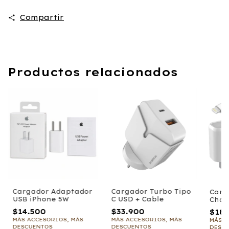
Compartir
Productos relacionados
Cargador Adaptador
Cargador Turbo Tipo
Carg
USB iPhone 5W
C USD + Cable
Char
Cabl
$14.500
$33.900
$18.
MÁS ACCESORIOS, MÁS
MÁS ACCESORIOS, MÁS
MÁS A
DESCUENTOS
DESCUENTOS
DESC