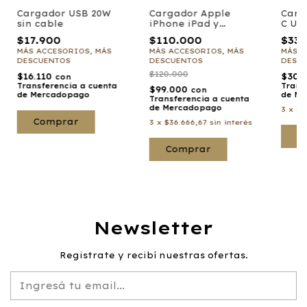
Cargador USB 20W
Cargador Apple
Carg
sin cable
iPhone iPad y
C US
Macbook Air 35w 2
$17.900
$110.000
$33.
Usb C
MÁS ACCESORIOS, MÁS
MÁS ACCESORIOS, MÁS
MÁS A
DESCUENTOS
DESCUENTOS
DESC
$120.000
$16.110
$30.
con
Transferencia a cuenta
Trans
$99.000
con
de Mercadopago
de Me
Transferencia a cuenta
de Mercadopago
3
x
$1
3
x
$36.666,67
sin interés
C
Newsletter
Registrate y recibí nuestras ofertas.