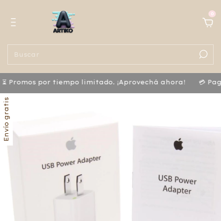
0
mos por tiempo limitado. ¡Aprovechá ahora!
💳 Pagá con 
Envío gratis