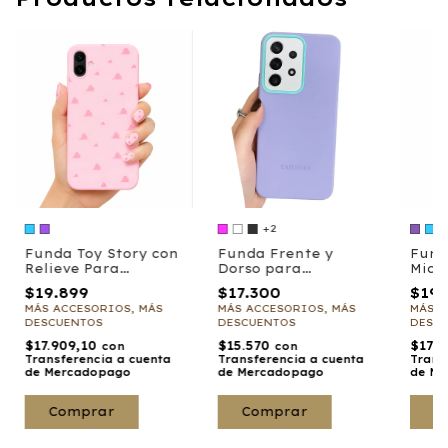
+2
Funda Toy Story con
Funda Frente y
Fund
Relieve Para
Dorso para
Mick
Samsung
Samsung
Sam
$19.899
$17.300
$19.
MÁS ACCESORIOS, MÁS
MÁS ACCESORIOS, MÁS
MÁS A
DESCUENTOS
DESCUENTOS
DESC
$17.909,10
$15.570
$17.
con
con
Transferencia a cuenta
Transferencia a cuenta
Trans
de Mercadopago
de Mercadopago
de Me
Comprar
Comprar
C