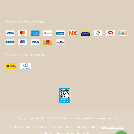
Medios de pago
Medios de envío
Copyright Artiko - 2026. Todos los derechos reservados.
Defensa de las y los consumidores. Para reclamos
ingresá acá.
Botón de arrepentimiento