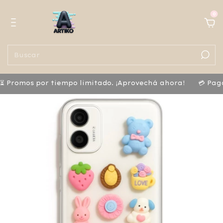
0
 Promos por tiempo limitado. ¡Aprovechá ahora!
💳 Pagá 