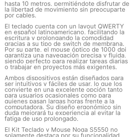
hasta 10 metros, permitiéndote disfrutar de
la libertad de movimiento sin preocuparte
por cables.
El teclado cuenta con un layout QWERTY
en español latinoamericano, facilitando la
escritura y prolongando la comodidad
gracias a su tipo de switch de membrana.
Por su parte, el mouse óptico de 1000 dpi
garantiza una navegación precisa y fluida,
siendo perfecto para realizar tareas diarias
o trabajar en proyectos más exigentes.
Ambos dispositivos están diseñados para
ser intuitivos y fáciles de usar, lo que los
convierte en una excelente opción tanto
para usuarios ocasionales como para
quienes pasan largas horas frente a la
computadora. Su diseño ergonómico sin
duda mejorará tu experiencia al evitar la
fatiga de uso prolongado.
El Kit Teclado y Mouse Noga S5550 no
solamente destaca por su funcionalidad,