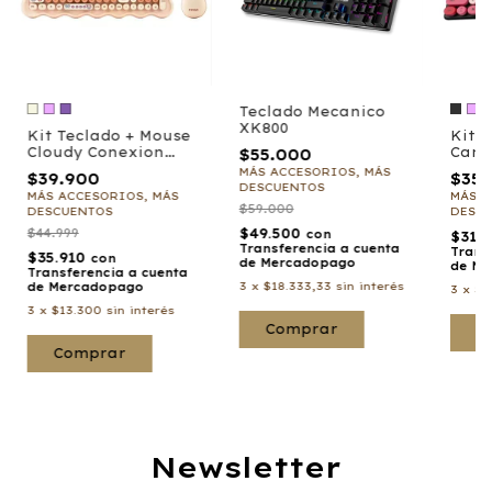
Teclado Mecanico
XK800
Kit Teclado + Mouse
Kit 
Cloudy Conexion
Cand
$55.000
Bluetooth
Blue
MÁS ACCESORIOS, MÁS
$39.900
$35.
DESCUENTOS
MÁS ACCESORIOS, MÁS
MÁS A
$59.000
DESCUENTOS
DESC
$44.999
$49.500
con
$31.
Transferencia a cuenta
Trans
$35.910
con
de Mercadopago
de Me
Transferencia a cuenta
3
x
$18.333,33
sin interés
de Mercadopago
3
x
$1
3
x
$13.300
sin interés
C
Comprar
Newsletter