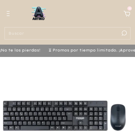
0
o te los pierdas!
⏳ Promos por tiempo limitado. ¡Aprove