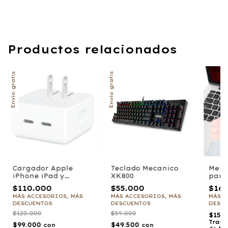
Productos relacionados
Envío gratis
Envío gratis
Cargador Apple
Teclado Mecanico
Memb
iPhone iPad y
XK800
para
Macbook Air 35w 2
Mac
$110.000
$55.000
$16.
Usb C
MÁS ACCESORIOS, MÁS
MÁS ACCESORIOS, MÁS
MÁS A
DESCUENTOS
DESCUENTOS
DESC
$120.000
$59.000
$15.
Trans
$99.000
$49.500
con
con