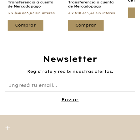
de Me
Transferencia a cuenta
Transferencia a cuenta
de Mercadopago
de Mercadopago
C
3
x
$36.666,67
sin interés
3
x
$18.333,33
sin interés
Newsletter
Registrate y recibí nuestras ofertas.