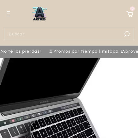
0
o te los pierdas!
⏳ Promos por tiempo limitado. ¡Aprove