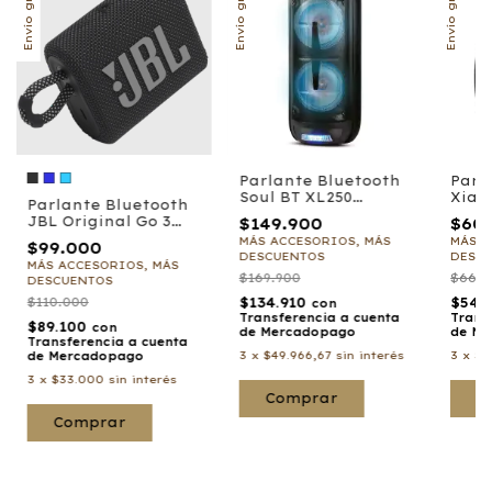
Envío gratis
Envío gratis
Envío gratis
Parlante Bluetooth
Parl
Soul BT XL250
Xiao
Parlante Bluetooth
TOWER - incluye
JBL Original Go 3
$149.900
$60
microfono
Waterproof
MÁS ACCESORIOS, MÁS
MÁS A
$99.000
DESCUENTOS
DESC
MÁS ACCESORIOS, MÁS
$169.900
$66.0
DESCUENTOS
$134.910
$110.000
$54.
con
Transferencia a cuenta
Trans
$89.100
con
de Mercadopago
de Me
Transferencia a cuenta
3
x
$49.966,67
sin interés
3
x
$2
de Mercadopago
3
x
$33.000
sin interés
Comprar