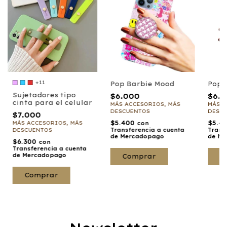
+11
Pop Barbie Mood
Pop 
Sujetadores tipo
$6.000
$6.
cinta para el celular
MÁS ACCESORIOS, MÁS
MÁS A
DESCUENTOS
DESC
$7.000
$5.400
$5.4
MÁS ACCESORIOS, MÁS
con
DESCUENTOS
Transferencia a cuenta
Trans
de Mercadopago
de Me
$6.300
con
Transferencia a cuenta
de Mercadopago
Comprar