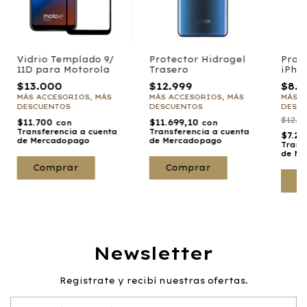
Vidrio Templado 9/
Protector Hidrogel
Prot
11D para Motorola
Trasero
iPho
$13.000
$12.999
$8.
MÁS ACCESORIOS, MÁS
MÁS ACCESORIOS, MÁS
MÁS A
DESCUENTOS
DESCUENTOS
DESC
$12.9
$11.700
$11.699,10
con
con
Transferencia a cuenta
Transferencia a cuenta
$7.2
de Mercadopago
de Mercadopago
Trans
de Me
Comprar
C
Newsletter
Registrate y recibí nuestras ofertas.