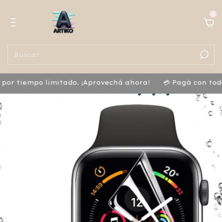
0
r tiempo limitado. ¡Aprovechá ahora!
💳 Pagá con todos 