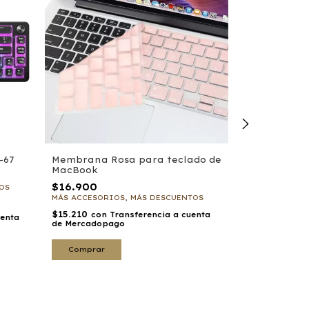
+1
-67
Membrana Rosa para teclado de
MacBook
Teclado Ult
Noga
$16.900
OS
MÁS ACCESORIOS, MÁS DESCUENTOS
$18.000
MÁS ACCESORI
$15.210
con
Transferencia a cuenta
uenta
de Mercadopago
$16.200
con
de Mercadopa
Comprar
Comprar