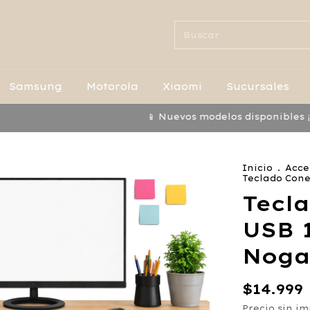
Samsung
Motorola
Xiaomi
Sucursales
📱 Nuevos modelos disponibles ¡No te l
Inicio
.
Acce
Teclado Cone
Tecl
USB 
Noga
$14.999
Precio sin i