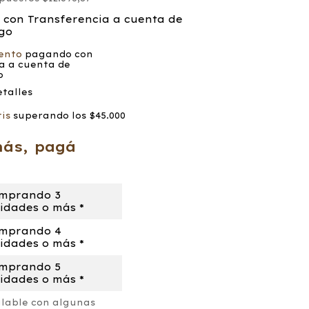
0
con
Transferencia a cuenta de
go
ento
pagando con
a a cuenta de
o
talles
is
superando los
$45.000
más, pagá
mprando 3
idades o más *
mprando 4
idades o más *
mprando 5
idades o más *
lable con algunas