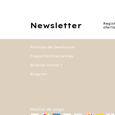
Newsletter
Regist
oferta
Politicas de Devolucion
Preguntas Frecuentes
Quienes Somos ?
Blogcito !
Medios de pago