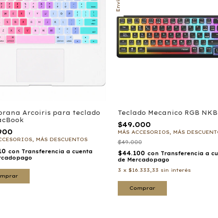
rana Arcoiris para teclado
Teclado Mecanico RGB NKB
acBook
$49.000
900
MÁS ACCESORIOS, MÁS DESCUENT
CCESORIOS, MÁS DESCUENTOS
$49.000
210
con
Transferencia a cuenta
$44.100
con
Transferencia a c
rcadopago
de Mercadopago
3
x
$16.333,33
sin interés
mprar