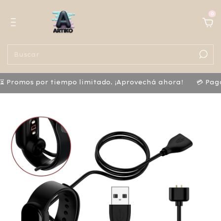
0
os por tiempo limitado. ¡Aprovechá ahora!
💳 Pagá con t