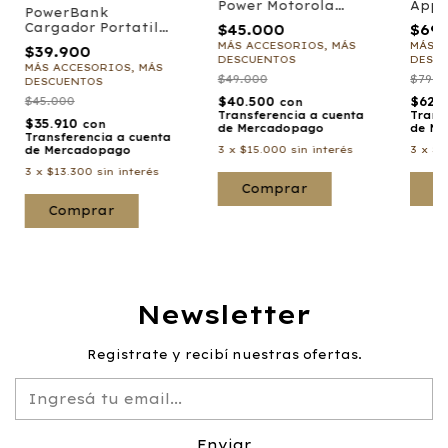
Power Motorola
Appl
PowerBank
Carga Rapida 18w
Cargador Portatil
$45.000
$69
Tipo C
con visor 10000 mah
MÁS ACCESORIOS, MÁS
MÁS A
$39.900
DESCUENTOS
DESC
MÁS ACCESORIOS, MÁS
$49.000
$79.8
DESCUENTOS
$45.000
$40.500
$62.
con
Transferencia a cuenta
Trans
$35.910
con
de Mercadopago
de Me
Transferencia a cuenta
3
x
$15.000
sin interés
3
x
$2
de Mercadopago
3
x
$13.300
sin interés
Comprar
Newsletter
Registrate y recibí nuestras ofertas.