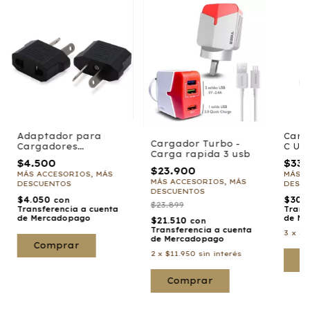
Adaptador para
Carg
Cargador Turbo -
Cargadores
C US
Carga rapida 3 usb
americanos
$4.500
$33.
$23.900
MÁS ACCESORIOS, MÁS
MÁS A
MÁS ACCESORIOS, MÁS
DESCUENTOS
DESC
DESCUENTOS
$4.050
$30.
con
$23.899
Transferencia a cuenta
Trans
de Mercadopago
de Me
$21.510
con
Transferencia a cuenta
3
x
$1
de Mercadopago
2
x
$11.950
sin interés
C
Comprar