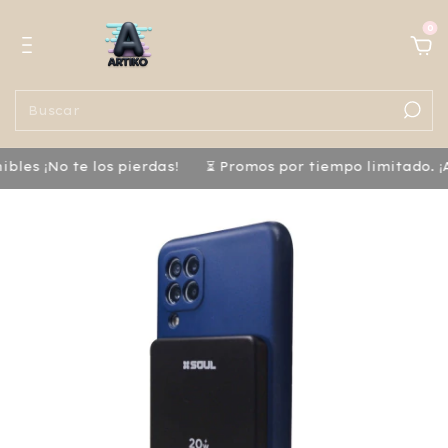
0
¡No te los pierdas!
⏳ Promos por tiempo limitado. ¡Apro