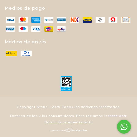
Medios de pago
Medios de envío
Copyright Artiko - 2026. Todos los derechos reservados.
Defensa de las y los consumidores. Para reclamos
ingresá acá.
Botón de arrepentimiento